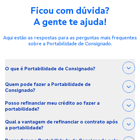
Ficou com dúvida?
A gente te ajuda!
Aqui estão as respostas para as perguntas mais frequentes
sobre a Portabilidade de Consignado.
O que é Portabilidade de Consignado?
É quando você transfere seu Empréstimo Consignado pro Agibank. Com isso, você paga menos juros, melhora seu contrato e pode receber um dinheiro extra.
Quem pode fazer a Portabilidade de
Consignado?
Aposentados, pensionistas do INSS, trabalhadores com carteira assinada (CLT) e servidores públicos federais, estaduais e municipais.
Posso refinanciar meu crédito ao fazer a
portabilidade?
Sim! Aqui no Agibank oferecemos a opção de refinanciar o contrato, o que permite que você receba um valor adicional (“troco”) pra usar como quiser, desde que haja margem consignável disponível.
Qual a vantagem de refinanciar o contrato após
a portabilidade?
O refinanciamento, quando tem a liberação de valores (“troco”), permite que você tenha dinheiro extra para usar como quiser.