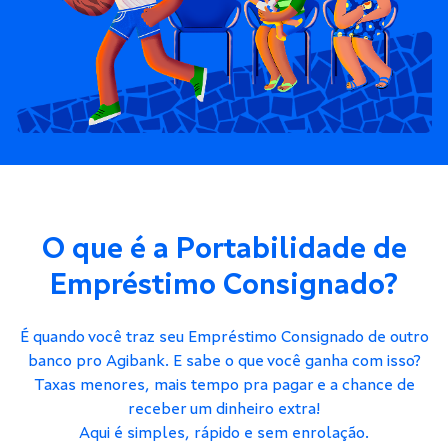
O que é a Portabilidade de
Empréstimo Consignado?
É quando você traz seu Empréstimo Consignado de outro
banco pro Agibank. E sabe o que você ganha com isso?
Taxas menores, mais tempo pra pagar e a chance de
receber um dinheiro extra!
Aqui é simples, rápido e sem enrolação.