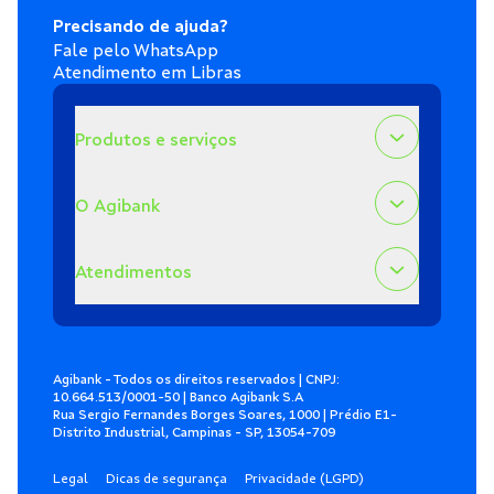
Precisando de ajuda?
Fale pelo WhatsApp
Atendimento em Libras
Produtos e serviços
O Agibank
Atendimentos
Agibank - Todos os direitos reservados | CNPJ:
10.664.513/0001-50 | Banco Agibank S.A
Rua Sergio Fernandes Borges Soares, 1000 | Prédio E1-
Distrito Industrial, Campinas - SP, 13054-709
Legal
Dicas de segurança
Privacidade (LGPD)