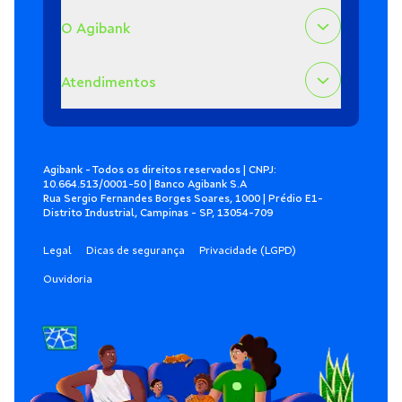
O Agibank
Atendimentos
Agibank - Todos os direitos reservados | CNPJ:
10.664.513/0001-50 | Banco Agibank S.A
Rua Sergio Fernandes Borges Soares, 1000 | Prédio E1-
Distrito Industrial, Campinas - SP, 13054-709
Legal
Dicas de segurança
Privacidade (LGPD)
Ouvidoria